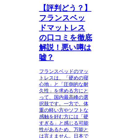
【評判どう？】
フランスベッ
ドマットレス
の口コミを徹底
解説！悪い噂は
嘘？
フランスベッドのマッ
トレスは、「硬めの寝
心地」と「圧倒的な耐
久性」を求める方にと
って、国内最高峰の選
択肢です。一方で、体
重の軽い方やソフトな
感触を好む方には「硬
すぎる」と感じる可能
性があるため、万能と
は言えません。日本で