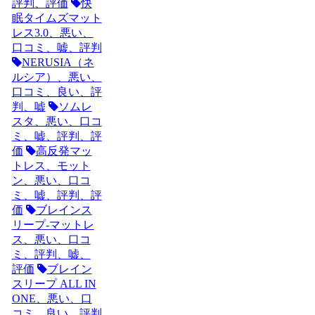
評判、評価
快
眠タイムズマット
レス3.0、悪い、
口コミ、嘘、評判
NERUSIA（ネ
ルシア）、悪い、
口コミ、良い、評
判、嘘
ソムレ
スタ、悪い、口コ
ミ、嘘、評判、評
価
高反発マッ
トレス、モット
ン、悪い、口コ
ミ、嘘、評判、評
価
ブレインス
リープ-マットレ
ス、悪い、口コ
ミ、評判、嘘、
評価
ブレイン
スリープ ALL IN
ONE、悪い、口
コミ、良い、評判