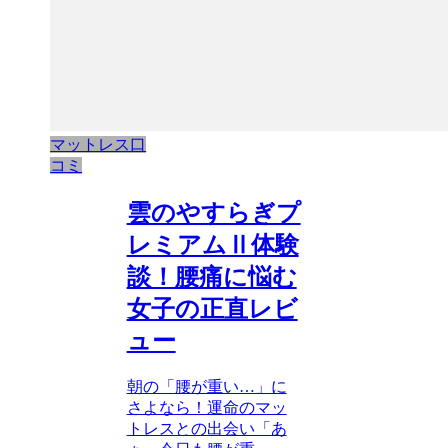
マットレス口
コミ
雲のやすらぎプ
レミアムⅡ体験
談！腰痛に悩む
女子の正直レビ
ュー
朝の「腰が重い…」に
さよなら！運命のマッ
トレスとの出会い「あ