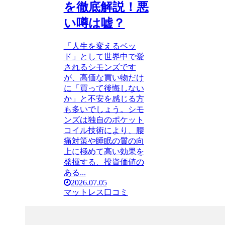
を徹底解説！悪
い噂は嘘？
「人生を変えるベッ
ド」として世界中で愛
されるシモンズです
が、高価な買い物だけ
に「買って後悔しない
か」と不安を感じる方
も多いでしょう。シモ
ンズは独自のポケット
コイル技術により、腰
痛対策や睡眠の質の向
上に極めて高い効果を
発揮する、投資価値の
ある...
2026.07.05
マットレス口コミ