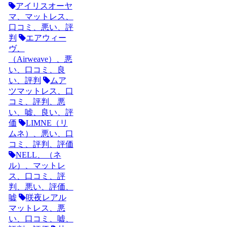
アイリスオーヤ
マ、マットレス、
口コミ、悪い、評
判
エアウィー
ヴ、
（Airweave）、悪
い、口コミ、良
い、評判
ムア
ツマットレス、口
コミ、評判、悪
い、嘘、良い、評
価
LIMNE（リ
ムネ）、悪い、口
コミ、評判、評価
NELL、（ネ
ル）、マットレ
ス、口コミ、評
判、悪い、評価、
嘘
咲夜レアル
マットレス、悪
い、口コミ、嘘、