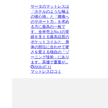
サータのマットレスは
「ホテルのような極上
の寝心地」と「腰痛へ
のサポート力」を求め
る方に最高の一枚で
す。全米売上No.1の実
績を支える最高品質の
ポケットコイルと、身
体の部位に合わせて硬
さを変える独自の「ゾ
ーニング技術」にあり
ます。高価で重量が...
2026.07.11
マットレス口コミ