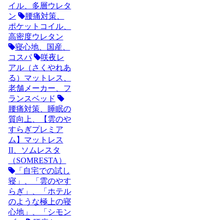
イル、多層ウレタ
ン
腰痛対策、
ポケットコイル、
高密度ウレタン
寝心地、国産、
コスパ
咲夜レ
アル（さくやれあ
る）マットレス、
老舗メーカー、フ
ランスベッド
腰痛対策、睡眠の
質向上、【雲のや
すらぎプレミア
ム】マットレス
II、ソムレスタ
（SOMRESTA）
「自宅での試し
寝」、「雲のやす
らぎ」、「ホテル
のような極上の寝
心地」、「シモン