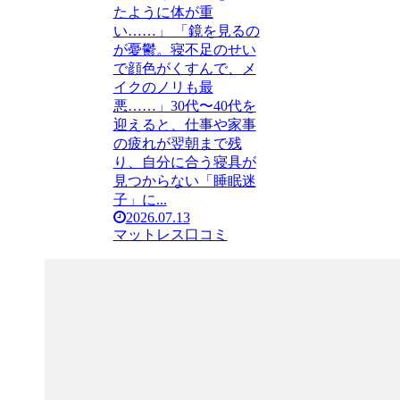
たように体が重
い……」 「鏡を見るの
が憂鬱。寝不足のせい
で顔色がくすんで、メ
イクのノリも最
悪……」30代〜40代を
迎えると、仕事や家事
の疲れが翌朝まで残
り、自分に合う寝具が
見つからない「睡眠迷
子」に...
2026.07.13
マットレス口コミ