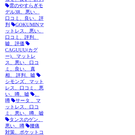
雲のやすらぎモ
デル3R、悪い、
口コミ、良い、評
判
GOKUMINマ
ットレス、悪い、
口コミ、評判、
嘘、評価
CAGUUU(カグ
ー)、マットレ
ス、悪い、口コ
ミ、良い、 真
相、 評判、嘘
シモンズ、マット
レス、口コミ、悪
い、噂、嘘
、
噂
サータ 、マ
ットレス、口コ
ミ、悪い、噂、嘘
タンスのゲン、
悪い、噂
腰痛
対策、ポケットコ