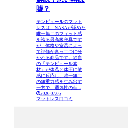
嘘？
テンピュールのマット
レスは、NASAが認めた
唯一無二のフィット感
を誇る最高級寝具です
が、体格や室温によっ
て評価が真っ二つに分
かれる商品です。独自
の「テンピュール素
材」が体温と体圧に敏
感に反応し、唯一無二
の無重力感を生み出す
一方で、通気性の低...
2026.07.05
マットレス口コミ