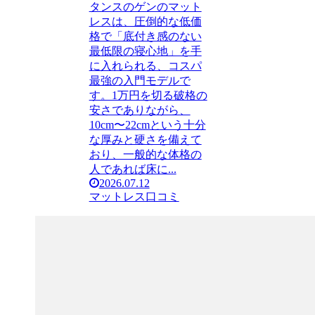
タンスのゲンのマット
レスは、圧倒的な低価
格で「底付き感のない
最低限の寝心地」を手
に入れられる、コスパ
最強の入門モデルで
す。1万円を切る破格の
安さでありながら、
10cm〜22cmという十分
な厚みと硬さを備えて
おり、一般的な体格の
人であれば床に...
2026.07.12
マットレス口コミ