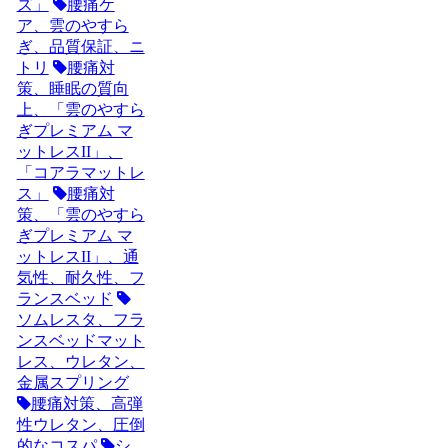
ズ」
腰痛ケ
ア、雲のやすら
ぎ、品質保証、ニ
トリ
腰痛対
策、睡眠の質向
上、「雲のやすら
ぎプレミアム マ
ットレスII」、
「コアラマットレ
ス」
腰痛対
策、「雲のやすら
ぎプレミアム マ
ットレスII」、通
気性、耐久性、フ
ランスベッド
ソムレスタ、フラ
ンスベッドマット
レス、ウレタン、
金属スプリング
腰痛対策、高弾
性ウレタン、圧倒
的なコスパ
シ