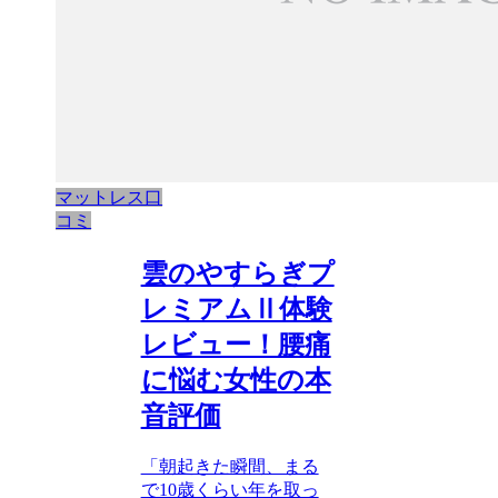
マットレス口
コミ
雲のやすらぎプ
レミアムⅡ体験
レビュー！腰痛
に悩む女性の本
音評価
「朝起きた瞬間、まる
で10歳くらい年を取っ