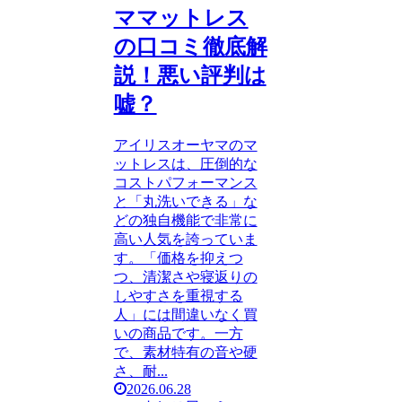
ママットレス
の口コミ徹底解
説！悪い評判は
嘘？
アイリスオーヤマのマ
ットレスは、圧倒的な
コストパフォーマンス
と「丸洗いできる」な
どの独自機能で非常に
高い人気を誇っていま
す。「価格を抑えつ
つ、清潔さや寝返りの
しやすさを重視する
人」には間違いなく買
いの商品です。一方
で、素材特有の音や硬
さ、耐...
2026.06.28