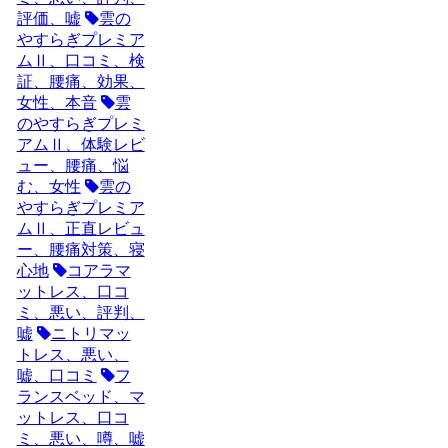
評価、嘘
雲の
やすらぎプレミア
ムⅡ、口コミ、検
証、腰痛、効果、
女性、本音
雲
のやすらぎプレミ
アムⅡ、体験レビ
ュー、腰痛、悩
む、女性
雲の
やすらぎプレミア
ムⅡ、正直レビュ
ー、腰痛対策、寝
心地
コアラマ
ットレス、口コ
ミ、悪い、評判、
嘘
ニトリマッ
トレス、悪い、
嘘、口コミ
フ
ランスベッド、マ
ットレス、口コ
ミ、悪い、噂、嘘