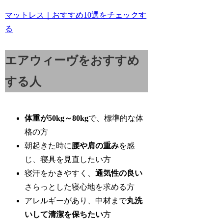
マットレス｜おすすめ10選をチェックす
る
エアウィーヴをおすすめ
する人
体重が50kg～80kg
で、標準的な体
格の方
朝起きた時に
腰や肩の重み
を感
じ、寝具を見直したい方
寝汗をかきやすく、
通気性の良い
さらっとした寝心地を求める方
アレルギーがあり、中材まで
丸洗
いして清潔を保ちたい
方